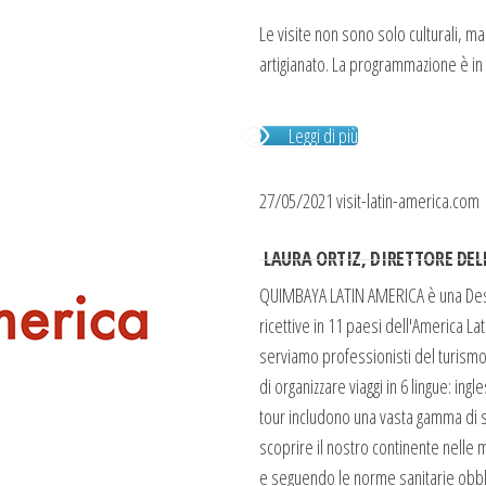
Le visite non sono solo culturali, 
artigianato. La programmazione è in 
Leggi di più
27/05/2021 visit-latin-america.com
LAURA ORTIZ, DIRETTORE DEL
QUIMBAYA LATIN AMERICA è una Des
ricettive in 11 paesi dell'America L
serviamo professionisti del turismo
di organizzare viaggi in 6 lingue: ing
tour includono una vasta gamma di se
scoprire il nostro continente nelle m
e seguendo le norme sanitarie obbli