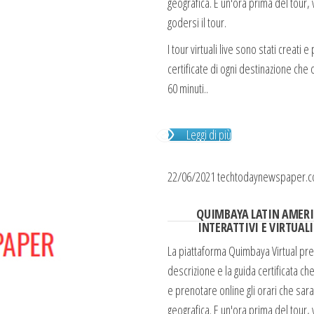
geografica. E un'ora prima del tour,
godersi il tour.
I tour virtuali live sono stati creati
certificate di ogni destinazione che
60 minuti..
Leggi di più
22/06/2021 techtodaynewspaper.
QUIMBAYA LATIN AMERI
INTERATTIVI E VIRTUAL
La piattaforma Quimbaya Virtual prese
descrizione e la guida certificata che
e prenotare online gli orari che sara
geografica. E un'ora prima del tour,