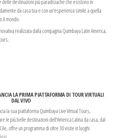
 delle destinazioni più paradisiache che esistono in
odamente da casa tua e con un'esperienza simile a quella
to il mondo.
novativa realizzata dalla compagnia Quimbaya Latin America,
ours..
m
ANCIA LA PRIMA PIATTAFORMA DI TOUR VIRTUALI
DAL VIVO
cia la sua piattaforma Quimbaya Live Virtual Tours,
are le più belle destinazioni dell'America Latina da casa, dal
ile, offre un programma di oltre 30 visite in luoghi
issi.