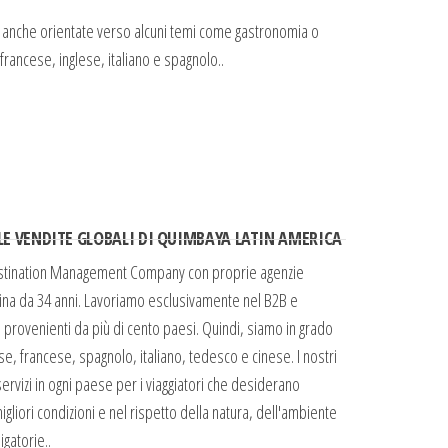
ma anche orientate verso alcuni temi come gastronomia o
francese, inglese, italiano e spagnolo..
LE VENDITE GLOBALI DI QUIMBAYA LATIN AMERICA
tination Management Company con proprie agenzie
atina da 34 anni. Lavoriamo esclusivamente nel B2B e
 provenienti da più di cento paesi. Quindi, siamo in grado
lese, francese, spagnolo, italiano, tedesco e cinese. I nostri
rvizi in ogni paese per i viaggiatori che desiderano
igliori condizioni e nel rispetto della natura, dell'ambiente
gatorie..