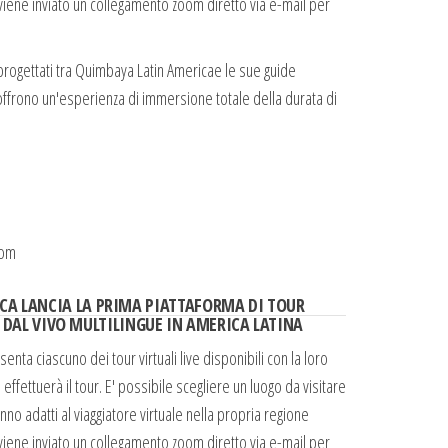
 viene inviato un collegamento zoom diretto via e-mail per
 e progettati tra Quimbaya Latin Americae le sue guide
 offrono un'esperienza di immersione totale della durata di
com
CA LANCIA LA PRIMA PIATTAFORMA DI TOUR
I DAL VIVO MULTILINGUE IN AMERICA LATINA
nta ciascuno dei tour virtuali live disponibili con la loro
 effettuerà il tour. E' possibile scegliere un luogo da visitare
nno adatti al viaggiatore virtuale nella propria regione
 viene inviato un collegamento zoom diretto via e-mail per