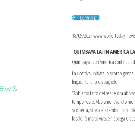
Leggi di più
18/05/2021 www.world-today-new
QUIMBAYA LATIN AMERICA LAN
Quimbaya Latin America continua ad 
La ricettiva, iniziata lo scorso gen
lingue, italiano e spagnolo.
“Abbiamo fatto dei test e ora abbiam
tempo reale. Abbiamo lavorato molto
scoperta, storia e scambio. con i clien
locale, è molto vivace ” spiega Clau