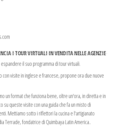
s.com
CIA I TOUR VIRTUALI IN VENDITA NELLE AGENZIE
espandere il suo programma di tour virtuali.
naio con visite in inglese e francese, propone ora due nuove
o un format che funziona bene, oltre un'ora, in diretta e in
 su queste visite con una guida che fa un misto di
ti. Mettiamo sotto i riflettori la cucina e l'artigianato
dia Terrade, fondatrice di Quimbaya Latin America..