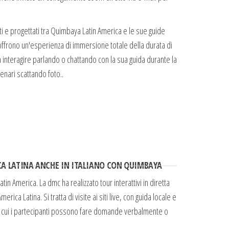
eati e progettati tra Quimbaya Latin America e le sue guide
 offrono un'esperienza di immersione totale della durata di
trà interagire parlando o chattando con la sua guida durante la
enari scattando foto..
CA LATINA ANCHE IN ITALIANO CON QUIMBAYA
 America. La dmc ha realizzato tour interattivi in diretta
erica Latina. Si tratta di visite ai siti live, con guida locale e
 cui i partecipanti possono fare domande verbalmente o