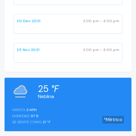
20 Dec 2021
3:00 pm - 4:00 pm
25 Nov 2021
3:00 pm - 4:00 pm
25
°F
Neblina
VIENTO:
3
MPH
HUMEDAD:
97
%
ºMétrico
SE SIENTE COMO:
21
°F