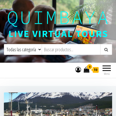
Quimbaya Virtual Tours
Live Interactive Virtual Tours and
Experiences
0
$0
Menú