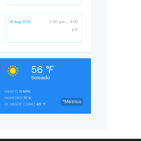
18 Aug 2021
2:00 pm - 3:00
pm
56
°F
Soleado
VIENTO:
11
MPH
HUMEDAD:
15
%
ºMétrico
SE SIENTE COMO:
45
°F