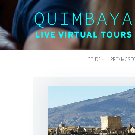
Quimbaya
Live
Interactive
Virtual
Virtual Tours
TOURS
PRÓXIMOS T
Tours
and
Experiences