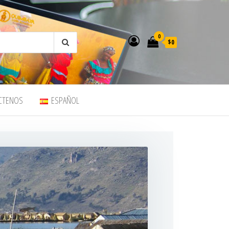
0
$0
CTENOS
ESPAÑOL