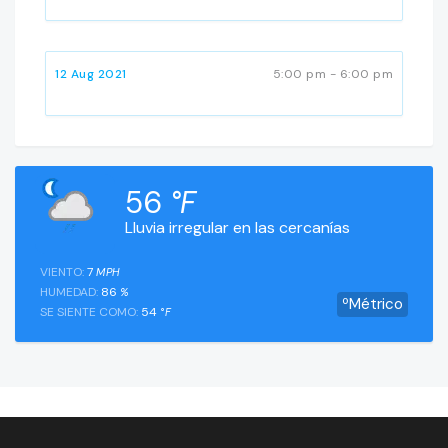
12 Aug 2021
5:00 pm - 6:00 pm
56
°F
Lluvia irregular en las cercanías
VIENTO:
7
MPH
HUMEDAD:
86
%
ºMétrico
SE SIENTE COMO:
54
°F