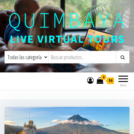
Quimbaya Virtual Tours
Live Interactive Virtual Tours and
Experiences
0
$0
Menú