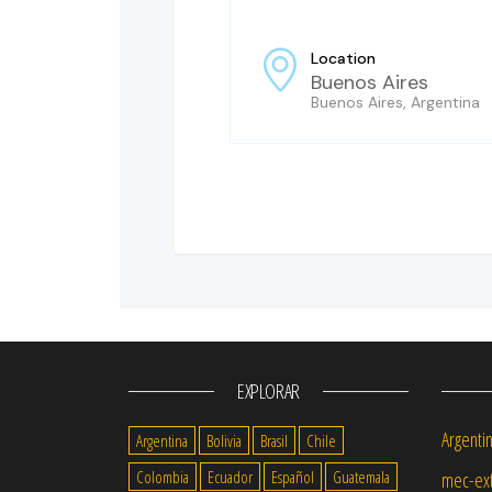
Location
Buenos Aires
Buenos Aires, Argentina
EXPLORAR
Argenti
Argentina
Bolivia
Brasil
Chile
Colombia
Ecuador
Español
Guatemala
mec-ext