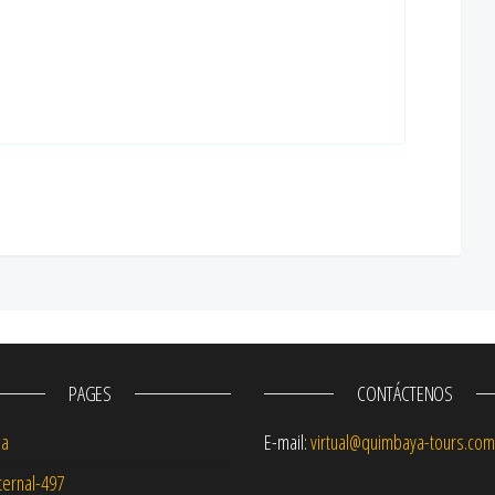
PAGES
CONTÁCTENOS
na
E-mail:
virtual@quimbaya-tours.com
ernal-497