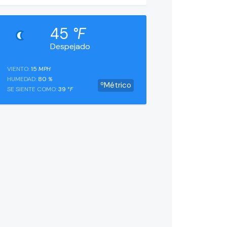
45
°F
Despejado
VIENTO:
15
MPH
HUMEDAD:
80
%
ºMétrico
SE SIENTE COMO:
39
°F