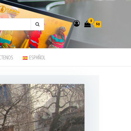
0
$0
CTENOS
ESPAÑOL