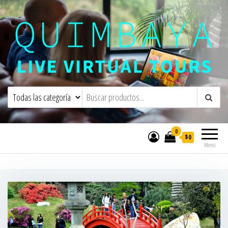
Quimbaya Virtual Tours
Live Interactive Virtual Tours and
Experiences
0
$0
Menú