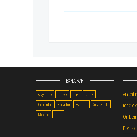
EXPLORAR
Argenti
Argentina
Bolivia
Brasil
Chile
Colombia
Ecuador
Español
Guatemala
mec-ext
Mexico
Peru
On Dem
Prensa