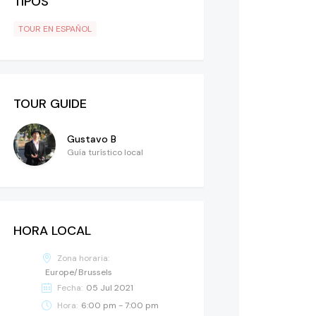
TIPOS
TOUR EN ESPAÑOL
TOUR GUIDE
Gustavo B
Guía turístico local
HORA LOCAL
Zona horaria:
Europe/Brussels
Fecha:
05 Jul 2021
Hora:
6:00 pm - 7:00 pm