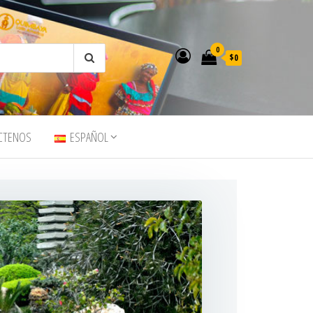
0
$0
CTENOS
ESPAÑOL