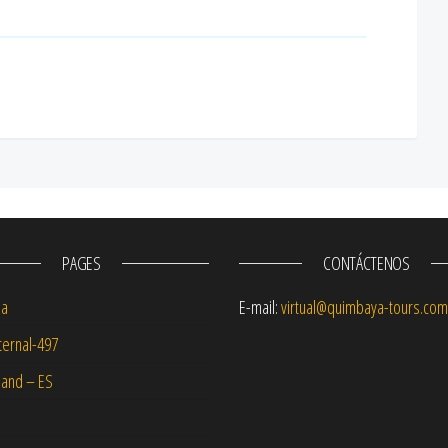
PAGES
CONTÁCTENOS
na
E-mail:
virtual@quimbaya-tours.com
ernal-497
and – ES