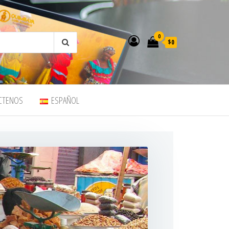
0
$0
CTENOS
ESPAÑOL