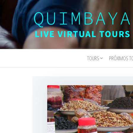
Quimbaya
Live
Interactive
Virtual
Virtual Tours
TOURS
PRÓXIMOS T
Tours
and
Experiences