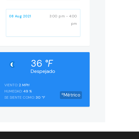
08 Aug 2021
3:00 pm - 4:00
pm
36
°F
Despejado
VIENTO:
2
MPH
HUMEDAD:
49
%
ºMétrico
SE SIENTE COMO:
30
°F