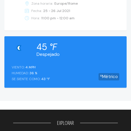
Zona horaria:
Europe/Rome
Fecha:
25 - 26 Jul 2021
Hora:
11:00 pm - 12:00 am
45
°F
Despejado
VIENTO:
4
MPH
HUMEDAD:
36
%
ºMétrico
SE SIENTE COMO:
43
°F
EXPLORAR