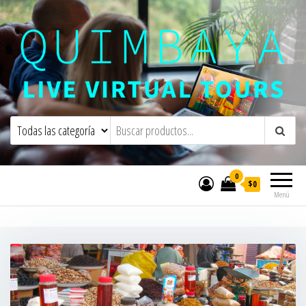
Quimbaya Virtual Tours
Live Interactive Virtual Tours and
Experiences
0
$0
Menú