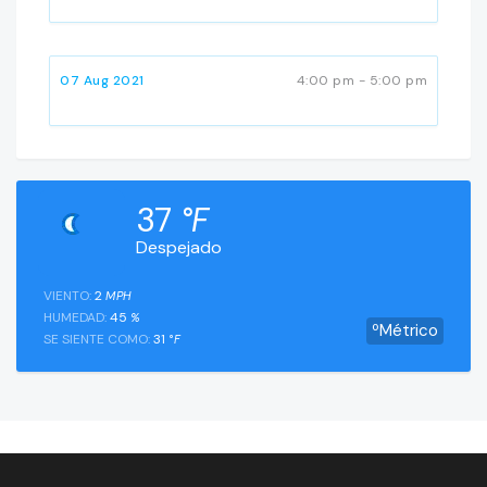
07 Aug 2021
4:00 pm - 5:00 pm
37
°F
Despejado
VIENTO:
2
MPH
HUMEDAD:
45
%
ºMétrico
SE SIENTE COMO:
31
°F