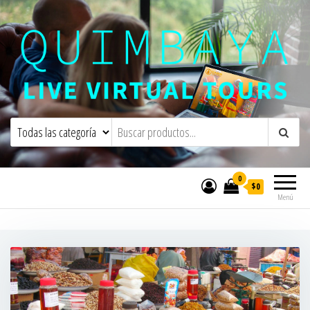
Quimbaya Virtual Tours
Live Interactive Virtual Tours and
Experiences
0
$0
Menú