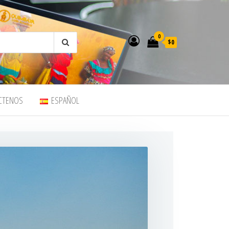
0
$0
CTENOS
ESPAÑOL