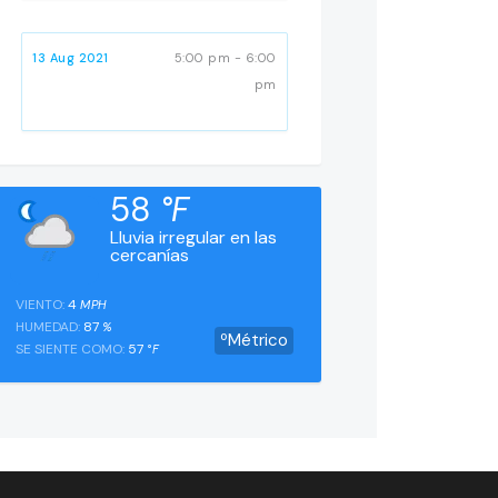
13 Aug 2021
5:00 pm - 6:00
pm
58
°F
Lluvia irregular en las
cercanías
VIENTO:
4
MPH
HUMEDAD:
87
%
ºMétrico
SE SIENTE COMO:
57
°F