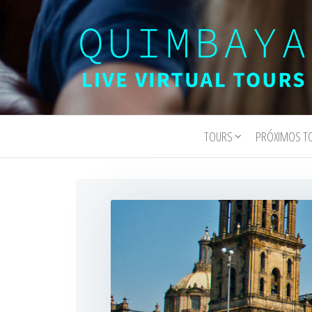
Quimbaya
Live
Interactive
Virtual
Virtual Tours
TOURS
PRÓXIMOS T
Tours
and
Experiences