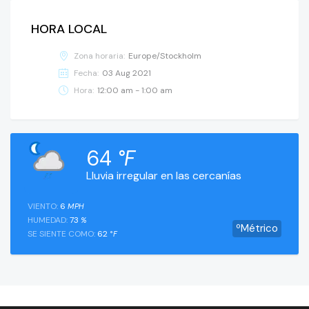
HORA LOCAL
Zona horaria:
Europe/Stockholm
Fecha:
03 Aug 2021
Hora:
12:00 am - 1:00 am
64
°F
Lluvia irregular en las cercanías
VIENTO:
6
MPH
HUMEDAD:
73
%
ºMétrico
SE SIENTE COMO:
62
°F