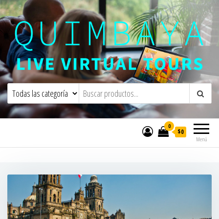
Quimbaya Virtual Tours
Live Interactive Virtual Tours and
Experiences
0
$0
Menú