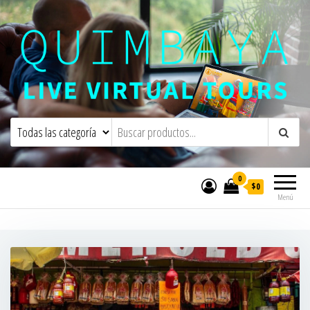
Quimbaya Virtual Tours
Live Interactive Virtual Tours and
Experiences
0
$0
Menú