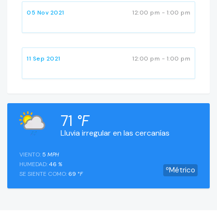
05 Nov 2021
12:00 pm - 1:00 pm
11 Sep 2021
12:00 pm - 1:00 pm
71
°F
Lluvia irregular en las cercanías
VIENTO:
5
MPH
HUMEDAD:
46
%
ºMétrico
SE SIENTE COMO:
69
°F