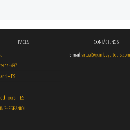
PAGES
CONTÁCTENOS
na
E-mail:
virtual@quimbaya-tours.com
ernal-497
and – ES
ed Tours – ES
NG- ESPANIOL