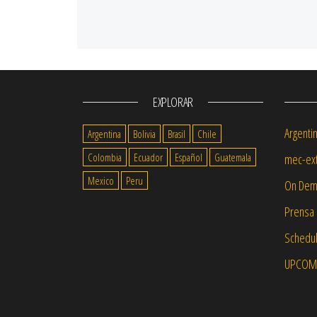
EXPLORAR
Argenti
Argentina
Bolivia
Brasil
Chile
Colombia
Ecuador
Español
Guatemala
mec-ext
Mexico
Peru
On Dem
Prensa
Schedul
UPCOMI