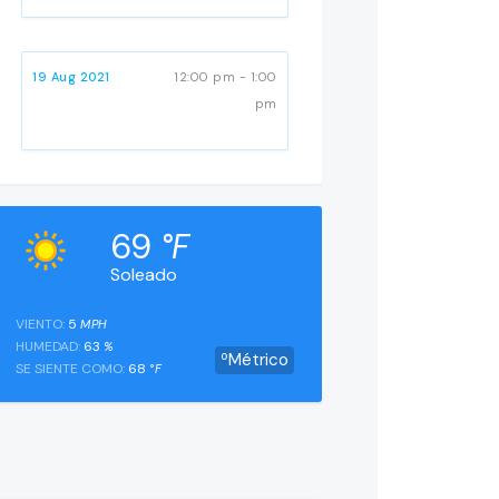
19 Aug 2021
12:00 pm - 1:00
pm
69
°F
Soleado
VIENTO:
5
MPH
HUMEDAD:
63
%
ºMétrico
SE SIENTE COMO:
68
°F