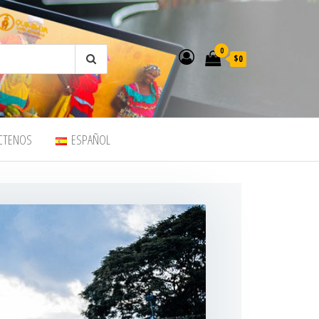
0
$0
CTENOS
ESPAÑOL