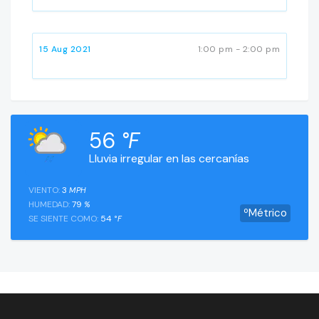
15 Aug 2021
1:00 pm - 2:00 pm
56
°F
Lluvia irregular en las cercanías
VIENTO:
3
MPH
HUMEDAD:
79
%
ºMétrico
SE SIENTE COMO:
54
°F