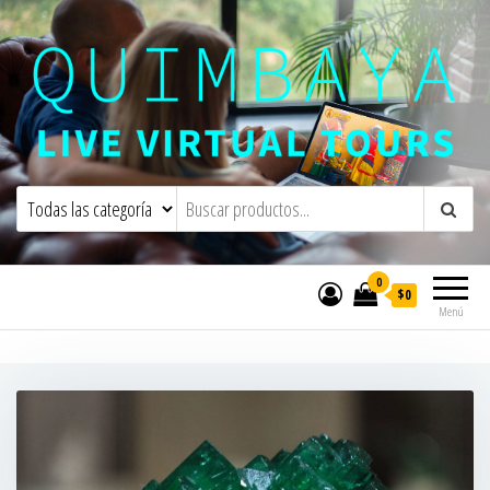
Quimbaya Virtual Tours
Live Interactive Virtual Tours and
Experiences
0
$0
Menú