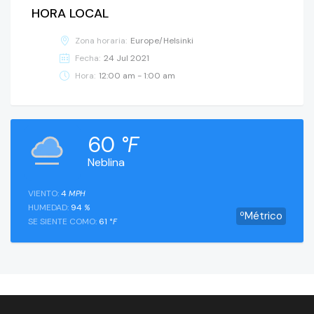
HORA LOCAL
Zona horaria:
Europe/Helsinki
Fecha:
24 Jul 2021
Hora:
12:00 am - 1:00 am
60
°F
Neblina
VIENTO:
4
MPH
HUMEDAD:
94
%
ºMétrico
SE SIENTE COMO:
61
°F