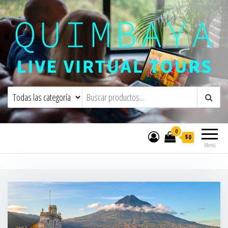
Quimbaya Virtual Tours
Live Interactive Virtual Tours and
Experiences
0
$0
Menú